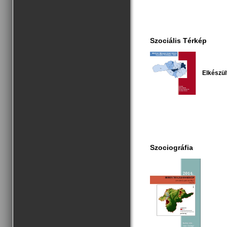
Szociális Térkép
Elkészül
Szociográfia