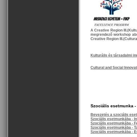
A Creative Region III.(Kul
megrendező workshop absz
Creative Region III.(Cultur
Kulturális és társadalmi i
Cultural and Social Innovat
Szociális esetmunka - 
Bevezetés a szociális es
Szociális esetmunkába - In
Szociális esetmunkába - F
Szociális esetmunkába - 
Szociális esetmunkába - 