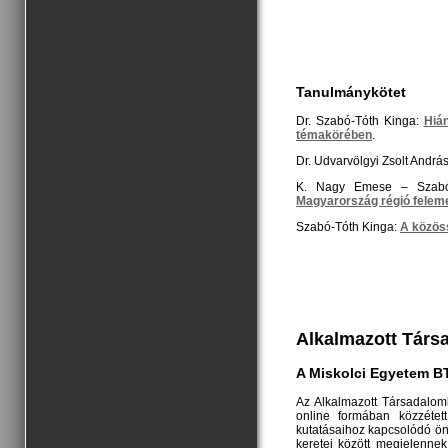
Tanulmánykötet
Dr. Szabó-Tóth Kinga:
Hián
témakörében
.
Dr. Udvarvölgyi Zsolt Andrá
K. Nagy Emese – Szabó-
Magyarország régió felem
Szabó-Tóth Kinga:
A közös
Alkalmazott Társ
A Miskolci Egyetem B
Az Alkalmazott Társadalom
online formában közzétet
kutatásaihoz kapcsolódó öná
keretei között megjelennek