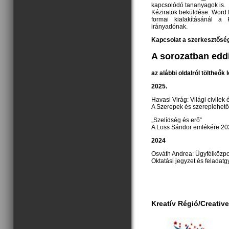
kapcsolódó tananyagok is.
Kéziratok beküldése: Word 
formai kialakításánál a P
irányadónak.
Kapcsolat a szerkesztősé
A sorozatban edd
az alábbi oldalról töltheők 
2025.
Havasi Virág: Világi civilek
A Szerepek és szereplehet
„Szelídség és erő”
A Loss Sándor emlékére 202
2024
Osváth Andrea: Ügyfélközp
Oktatási jegyzet és feladat
Kreatív Régió/Creativ