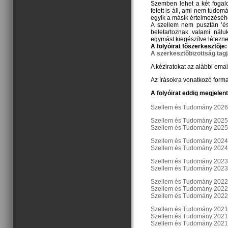
Szemben lehet a két foga
felett is áll, ami nem tud
egyik a másik értelmezéséh
A szellem nem pusztán ’é
beletartoznak valami nál
egymást kiegészítve létezn
A folyóirat főszerkesztője:
A szerkesztőbizottság tagja
A kéziratokat az alábbi emai
Az írásokra vonatkozó form
A folyóirat eddig megjelen
Szellem és Tudomány 2026
Szellem és Tudomány 2025
Szellem és Tudomány 2025
Szellem és Tudomány 2024
Szellem és Tudomány 2024
Szellem és Tudomány 2023
Szellem és Tudomány 2023
Szellem és Tudomány 2022
Szellem és Tudomány 2022
Szellem és Tudomány 2022
Szellem és Tudomány 2021
Szellem és Tudomány 2021
Szellem és Tudomány 2021